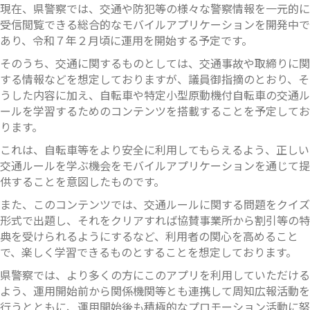
現在、県警察では、交通や防犯等の様々な警察情報を一元的に
受信閲覧できる総合的なモバイルアプリケーションを開発中で
あり、令和７年２月頃に運用を開始する予定です。
そのうち、交通に関するものとしては、交通事故や取締りに関
する情報などを想定しておりますが、議員御指摘のとおり、そ
うした内容に加え、自転車や特定小型原動機付自転車の交通ル
ールを学習するためのコンテンツを搭載することを予定してお
ります。
これは、自転車等をより安全に利用してもらえるよう、正しい
交通ルールを学ぶ機会をモバイルアプリケーションを通じて提
供することを意図したものです。
また、このコンテンツでは、交通ルールに関する問題をクイズ
形式で出題し、それをクリアすれば協賛事業所から割引等の特
典を受けられるようにするなど、利用者の関心を高めること
で、楽しく学習できるものとすることを想定しております。
県警察では、より多くの方にこのアプリを利用していただける
よう、運用開始前から関係機関等とも連携して周知広報活動を
行うとともに、運用開始後も積極的なプロモーション活動に努