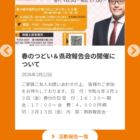
春のつどい＆県政報告会の開催に
デフ
ついて
選手
支援
2026年2月12日
2026年
ご家族ご友人お誘いあわせの上、 皆様のご参加
をお待ちしております。 日 付：令和８年３月２
先日の
０日（金）春分の日 受 付：１６：３０～ 開
東京デ
会：１７：００～ 会 費：４，０００円 締
た 日本
切：３月１３日（金） 内 容：県政報告会…
告をいた
れたこと
活動報告一覧