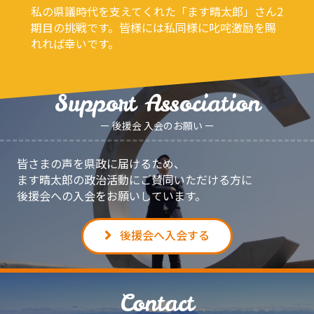
私の県議時代を支えてくれた「ます晴太郎」さん2
期目の挑戦です。皆様には私同様に叱咤激励を賜
れれば幸いです。
Support Association
ー 後援会 入会のお願い ー
皆さまの声を県政に届けるため、
ます晴太郎の政治活動にご賛同いただける方に
後援会への入会をお願いしています。
後援会へ入会する
Contact