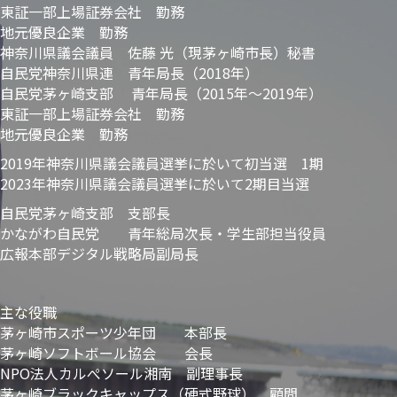
東証一部上場証券会社 勤務
地元優良企業 勤務
神奈川県議会議員 佐藤 光（現茅ヶ崎市長）秘書
自民党神奈川県連 青年局長（2018年）
自民党茅ヶ崎支部 青年局長（2015年～2019年）
東証一部上場証券会社 勤務
地元優良企業 勤務
2019年神奈川県議会議員選挙に於いて初当選 1期
2023年神奈川県議会議員選挙に於いて2期目当選
自民党茅ヶ崎支部 支部長
かながわ自民党 青年総局次長・学生部担当役員
広報本部デジタル戦略局副局長
主な役職
茅ヶ崎市スポーツ少年団 本部長
茅ヶ崎ソフトボール協会 会長
NPO法人カルぺソール湘南 副理事長
茅ヶ崎ブラックキャップス（硬式野球） 顧問