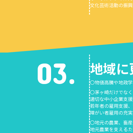
文化芸術活動の振興
03.
地域に
〇物価高騰や地政学
〇茅ヶ崎だけでなく
適切な中小企業支援
若年者の雇用支援、
障がい者雇用の充実
〇地元の農業、畜産
地元農業を支えるた