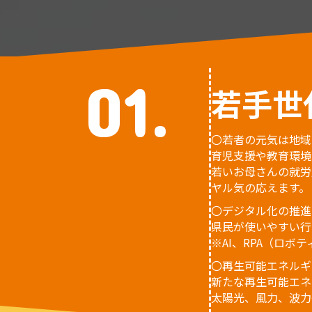
01.
若手世
〇若者の元気は地域
育児支援や教育環境
若いお母さんの就労
ヤル気の応えます。
〇デジタル化の推進
県民が使いやすい行
※AI、RPA（ロ
〇再生可能エネルギ
新たな再生可能エネ
太陽光、風力、波力