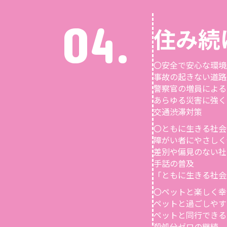
04.
住み続
〇安全で安心な環境
事故の起きない道路
警察官の増員による
あらゆる災害に強く
交通渋滞対策
〇ともに生きる社会
障がい者にやさしく
差別や偏見のない社
手話の普及
「ともに生きる社会
〇ペットと楽しく幸
ペットと過ごしやす
ペットと同行できる
殺処分ゼロの継続