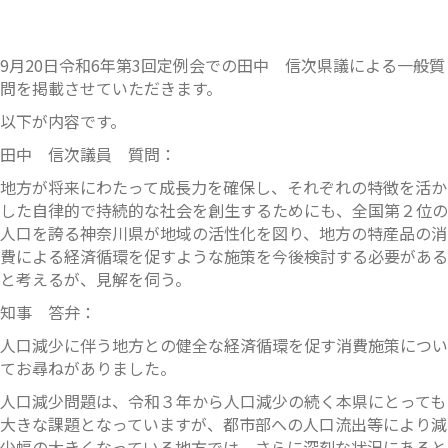
9月20日令和6年第3回定例会での田中 信次県議による一般質
問を掲載させていただきます。
以下が内容です。
田中 信次議員 質問：
地方が将来にわたって成長力を確保し、それぞれの特徴を活か
した自律的で持続的な社会を創生するためにも、全国第２位の
人口を誇る神奈川県が地域の活性化を図り、地方の特産品の消
費による経済循環を促すような施策を今後検討する必要がある
と考えるが、見解を伺う。
知事 答弁：
人口減少に伴う地方との健全な経済循環を促す消費施策につい
てお尋ねがありました。
人口減少問題は、令和３年から人口減少の続く本県にとっても
大きな課題となっていますが、都市部への人口流出等により減
少幅の大きくなっている地方では、さらに深刻な状況にあると