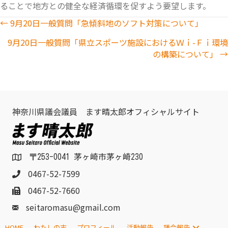
ることで地方との健全な経済循環を促すよう要望します。
Posts
← 9月20日一般質問「急傾斜地のソフト対策について」
9月20日一般質問「県立スポーツ施設におけるＷｉ-Ｆｉ環境
navigation
の構築について」 →
神奈川県議会議員 ます晴太郎オフィシャルサイト
〒253-0041 茅ヶ崎市茅ヶ崎230
0467-52-7599
0467-52-7660
seitaromasu@gmail.com
HOME
わたしの志
プロフィール
活動報告
議会報告