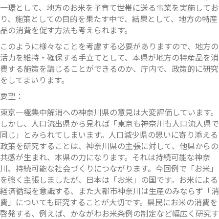
一環として、地方のお米を子育て世帯に送る事業を実施してお
り、施策としての目的を果たす中で、結果として、地方の特産
品の消費を促す方法も考えられます。
このように様々なことを考慮する必要がありますので、地方の
活力を維持・確保する手立てとして、本県が地方の特産品を消
費する施策を講じることができるのか、庁内で、政策的に研究
をしてまいります。
要望：
東京一極集中解消への神奈川県の意見は大変評価しています。
しかし、人口流出県から見れば「東京も神奈川も人口流入県で
同じ」とみられてしまいます。人口減少県の思いに寄り添える
政策を研究することは、神奈川県の主張に対して、他県からの
共感が生まれ、本県の力になります。それは持続可能な神奈
川、持続可能な社会づくりにつながります。今回例で「お米」
を強く主張しましたが、日本は「お米」の国です。お米による
経済循環を意識する、また大都市神奈川は生産のみならず「消
費」についても研究することが大切です。県民にお米の消費を
啓発する、例えば、かながわお米条例の制定など幅広く研究す