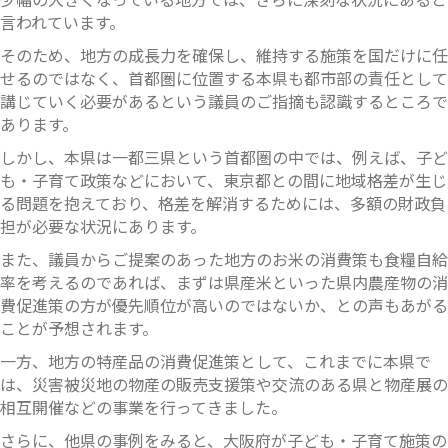
言われています。
そのため、地方の成長力を確保し、維持する施策を国だけに任
せるのではなく、首都圏に位置する本県も都市部の責任として
講じていく必要があるという議員のご指摘も認識するところで
あります。
しかし、本県は一都三県という首都圏の中では、例えば、子ど
も・子育て政策などにおいて、東京都との間に地域格差が生じ
る問題を抱えており、格差を解消するためには、多額の財政負
担が必要な状況にあります。
また、議員からご提案のあった地方のお米の消費策も食糧自給
率を考えるのであれば、まずは県産米といった県内農産物の消
費促進策の方が優先順位が高いのではないか、との声もあがる
ことが予想されます。
一方、地方の特産品の消費促進策として、これまでに本県で
は、災害被災地の物産の販売支援策や交流のある県と物産展の
相互開催などの事業を行ってきました。
さらに、他県の事例をみると、大阪府が子ども・子育て施策の