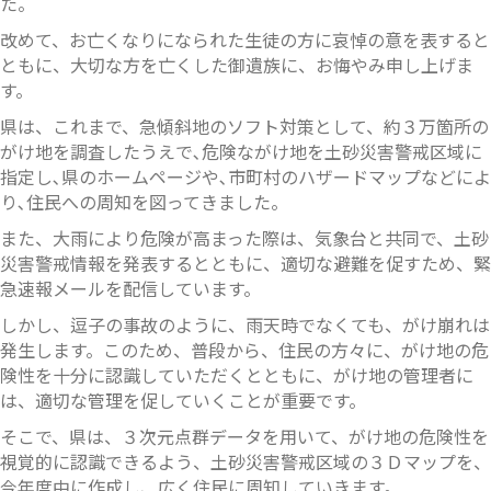
た。
改めて、お亡くなりになられた生徒の方に哀悼の意を表すると
ともに、大切な方を亡くした御遺族に、お悔やみ申し上げま
す。
県は、これまで、急傾斜地のソフト対策として、約３万箇所の
がけ地を調査したうえで､危険ながけ地を土砂災害警戒区域に
指定し､県のホームページや､市町村のハザードマップなどによ
り､住民への周知を図ってきました。
また、大雨により危険が高まった際は、気象台と共同で、土砂
災害警戒情報を発表するとともに、適切な避難を促すため、緊
急速報メールを配信しています。
しかし、逗子の事故のように、雨天時でなくても、がけ崩れは
発生します。このため、普段から、住民の方々に、がけ地の危
険性を十分に認識していただくとともに、がけ地の管理者に
は、適切な管理を促していくことが重要です。
そこで、県は、３次元点群データを用いて、がけ地の危険性を
視覚的に認識できるよう、土砂災害警戒区域の３Ｄマップを、
今年度中に作成し、広く住民に周知していきます。