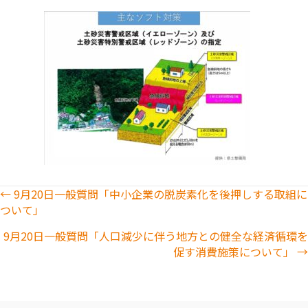
Posts
← 9月20日一般質問「中小企業の脱炭素化を後押しする取組に
ついて」
navigation
9月20日一般質問「人口減少に伴う地方との健全な経済循環を
促す消費施策について」 →