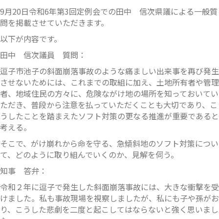
9月20日令和6年第3回定例会での田中 信次県議による一般質
問を掲載させていただきます。
以下が内容です。
田中 信次議員 質問：
逗子市池子の斜面崩落事故のような痛ましい出来事を再び発生
させないためには、これまでの取組に加え、土地所有者や管理
者、地域住民の方々に、危険ながけ地の場所を知っておいてい
ただき、普段から注意を払っていただくことも大切であり、こ
うしたことを踏まえたソフト対策の更なる推進が重要であると
考える。
そこで、がけ崩れから命を守る、急傾斜地のソフト対策につい
て、どのように取り組んでいくのか、見解を伺う。
知事 答弁：
令和２年に逗子で発生した斜面崩落事故には、大きな衝撃を受
けました。私も事故現場を視察しましたが、私にも子や孫がお
り、こうした悲劇を二度と起こしてはならないと強く思いまし