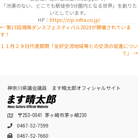
「渋滞のない、どこでも駅徒歩5分圏内となる世界」を創りた
いとしています。
HP：
https://zip-infra.co.jp/
Posts
← 第13回湘南ダンスフェスティバル2023が開催されていま
す！
navigation
１１月２９日代表質問「友好交流地域等との交流の促進につい
て」 →
神奈川県議会議員 ます晴太郎オフィシャルサイト
〒253-0041 茅ヶ崎市茅ヶ崎230
0467-52-7599
0467-52-7660