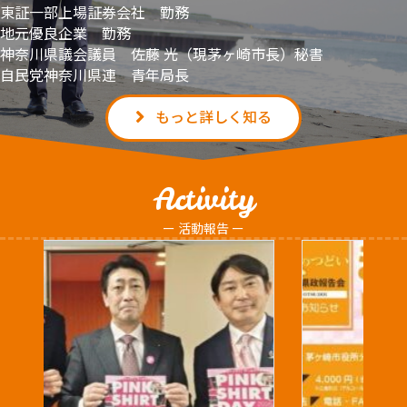
東証一部上場証券会社 勤務
地元優良企業 勤務
神奈川県議会議員 佐藤 光（現茅ヶ崎市長）秘書
自民党神奈川県連 青年局長
もっと詳しく知る
Activity
ー 活動報告 ー