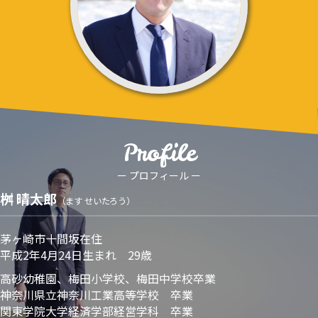
Profile
ー プロフィール ー
桝 晴太郎
（ます せいたろう）​
茅ヶ崎市十間坂在住
平成2年4月24日生まれ 29歳
高砂幼稚園、梅田小学校、梅田中学校卒業
神奈川県立神奈川工業高等学校 卒業
関東学院大学経済学部経営学科 卒業