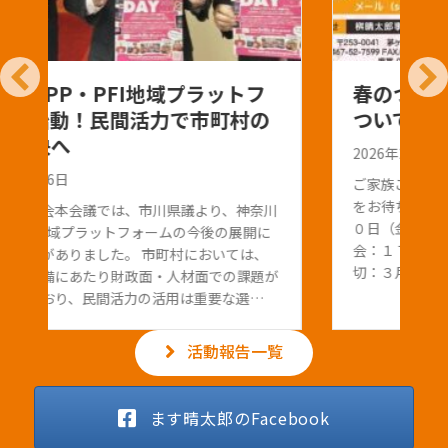
春のつどい＆県政報告会の開催に
ついて
2026年2月12日
ご家族ご友人お誘いあわせの上、 皆様のご参加
をお待ちしております。 日 付：令和８年３月２
０日（金）春分の日 受 付：１６：３０～ 開
会：１７：００～ 会 費：４，０００円 締
切：３月１３日（金） 内 容：県政報告会…
活動報告一覧
ます晴太郎のFacebook