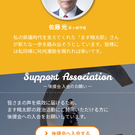
佐藤 光
茅ヶ崎市長​
私の県議時代を支えてくれた「ます晴太郎」さん
が新たな一歩を踏み出そうとしています。皆様に
は私同様に叱咤激励を賜れれば幸いです。
Support Association
ー 後援会 入会のお願い ー
皆さまの声を県政に届けるため、
ます晴太郎の政治活動にご賛同いただける方に
後援会への入会をお願いしています。
後援会へ入会する