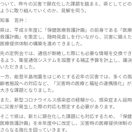
ついて、昨今の災害で顕在化した課題を踏まえ、県としてどの
ように取り組んでいくのか、見解を伺う。
知事 答弁：
県は、平成８年度に「保健医療救護計画」の前身である「医療
救護計画」を策定し、随時見直しを行いながら、災害に備えた
医療提供体制の構築を進めてきました。
先の定例会では、通信が断絶した際にも必要な情報を交換でき
るよう、衛星通信システムを設置する補正予算を計上し、議決
いただきました。
一方、能登半島地震をはじめとする近年の災害では、多くの高
齢者施設への対応など、「災害時の医療と福祉の連携強化」が
大きな課題となりました。
また、新型コロナウイルス感染症の経験から、感染症まん延時
に災害が発生した際の対応も想定する必要があります。
そこで県は、新たに顕在化した課題にも対応するため、「保健
医療救護計画」を本年度中に改定し、災害時の医療提供体制の
さらなる強化を図っていきます。