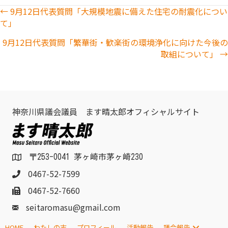
Posts
← 9月12日代表質問「大規模地震に備えた住宅の耐震化につい
て」
navigation
9月12日代表質問「繁華街・歓楽街の環境浄化に向けた今後の
取組について」 →
神奈川県議会議員 ます晴太郎オフィシャルサイト
〒253-0041 茅ヶ崎市茅ヶ崎230
0467-52-7599
0467-52-7660
seitaromasu@gmail.com
HOME
わたしの志
プロフィール
活動報告
議会報告