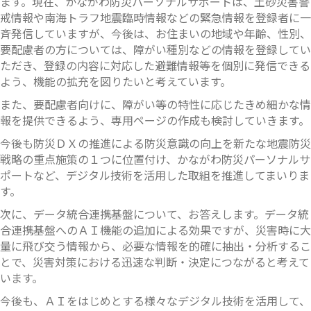
ます。現在、かながわ防災パーソナルサポートは、土砂災害警
戒情報や南海トラフ地震臨時情報などの緊急情報を登録者に一
斉発信していますが、今後は、お住まいの地域や年齢、性別、
要配慮者の方については、障がい種別などの情報を登録してい
ただき、登録の内容に対応した避難情報等を個別に発信できる
よう、機能の拡充を図りたいと考えています。
また、要配慮者向けに、障がい等の特性に応じたきめ細かな情
報を提供できるよう、専用ページの作成も検討していきます。
今後も防災ＤＸの推進による防災意識の向上を新たな地震防災
戦略の重点施策の１つに位置付け、かながわ防災パーソナルサ
ポートなど、デジタル技術を活用した取組を推進してまいりま
す。
次に、データ統合連携基盤について、お答えします。データ統
合連携基盤へのＡＩ機能の追加による効果ですが、災害時に大
量に飛び交う情報から、必要な情報を的確に抽出・分析するこ
とで、災害対策における迅速な判断・決定につながると考えて
います。
今後も、ＡＩをはじめとする様々なデジタル技術を活用して、