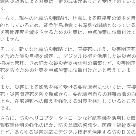
震防災戦略による対策は一定の成果があったと受け止めていま
す。
一方で、現在の地震防災戦略は、地震による直接死の減少を目
的としているため、能登半島地震でも深刻な問題となっている
災害関連死を減少させるための対策は、重点施策に位置付けて
いません。
そこで、新たな地震防災戦略では、直接死に加え、災害関連死
を含めた減災目標を設定し、デジタル技術を活用した被災者の
把握と管理、きめ細かな被災者支援体制の構築など、災害関連
死を防ぐための対策を重点施策に位置付けたいと考えていま
す。
また、災害による影響を強く受ける要配慮者については、直接
死・災害関連死を防ぐ観点から、要配慮者自らの避難意識の向
上や、在宅避難への備えを強化する対策を検討しているところ
です。
さらに、防災ヘリコプターやドローンなど航空機を活用した情
報収集体制の強化のほか、防災意識の啓発や、医療・福祉支援
など、あらゆる災害対応にデジタル技術を活用する防災ＤＸの