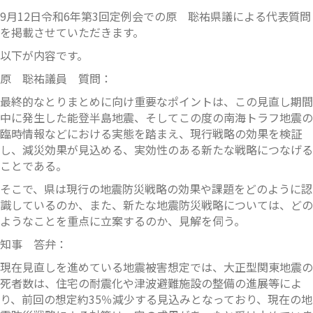
9月12日令和6年第3回定例会での原 聡祐県議による代表質問
を掲載させていただきます。
以下が内容です。
原 聡祐議員 質問：
最終的なとりまとめに向け重要なポイントは、この見直し期間
中に発生した能登半島地震、そしてこの度の南海トラフ地震の
臨時情報などにおける実態を踏まえ、現行戦略の効果を検証
し、減災効果が見込める、実効性のある新たな戦略につなげる
ことである。
そこで、県は現行の地震防災戦略の効果や課題をどのように認
識しているのか、また、新たな地震防災戦略については、どの
ようなことを重点に立案するのか、見解を伺う。
知事 答弁：
現在見直しを進めている地震被害想定では、大正型関東地震の
死者数は、住宅の耐震化や津波避難施設の整備の進展等によ
り、前回の想定約35％減少する見込みとなっており、現在の地