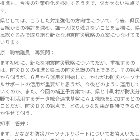
推進も、今後の対策強化を検討するうえで、欠かせない視点で
す。
県としては、こうした対策強化の方向性について、今後、県民
目線からの検討を深め、誰一人取り残さないことを目標に、県
民総ぐるみで取り組む新たな地震防災戦略の立案につなげてま
いります。
原 聡祐議員 再質問：
まず初めに、新たな地震防災戦略についてだが、重視するの
は、防災ＤＸの推進と県民の防災意識の向上である。その観点
から伺うが、６月から運用を開始した、かながわ防災パーソナ
ルサポートの活用が重要だと思うが、今後どのように運用して
いくのか、また、今回の補正予算案では、県と市町村が防災分
野で利活用するデータ統合連携基盤にＡＩ機能を追加するとの
ことだが、防災ＤＸの観点で、どのような効果が期待できるの
か併せて伺う。
知事 答弁：
まず、かながわ防災パーソナルサポートについてお答えいたし