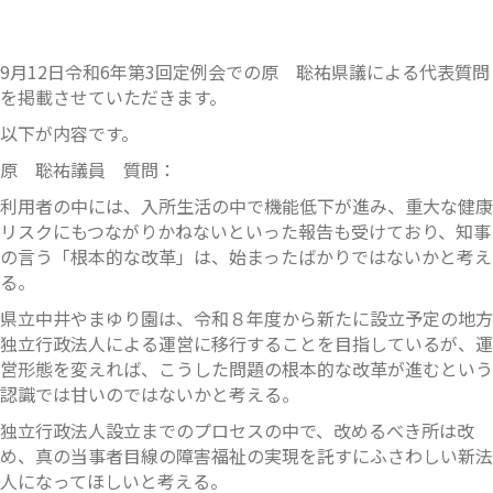
9月12日令和6年第3回定例会での原 聡祐県議による代表質問
を掲載させていただきます。
以下が内容です。
原 聡祐議員 質問：
利用者の中には、入所生活の中で機能低下が進み、重大な健康
リスクにもつながりかねないといった報告も受けており、知事
の言う「根本的な改革」は、始まったばかりではないかと考え
る。
県立中井やまゆり園は、令和８年度から新たに設立予定の地方
独立行政法人による運営に移行することを目指しているが、運
営形態を変えれば、こうした問題の根本的な改革が進むという
認識では甘いのではないかと考える。
独立行政法人設立までのプロセスの中で、改めるべき所は改
め、真の当事者目線の障害福祉の実現を託すにふさわしい新法
人になってほしいと考える。