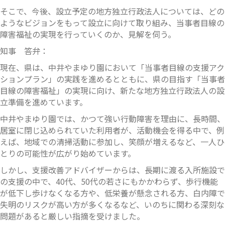
そこで、今後、設立予定の地方独立行政法人については、どの
ようなビジョンをもって設立に向けて取り組み、当事者目線の
障害福祉の実現を行っていくのか、見解を伺う。
知事 答弁：
現在、県は、中井やまゆり園において「当事者目線の支援アク
ションプラン」の実践を進めるとともに、県の目指す「当事者
目線の障害福祉」の実現に向け、新たな地方独立行政法人の設
立準備を進めています。
中井やまゆり園では、かつて強い行動障害を理由に、長時間、
居室に閉じ込められていた利用者が、活動機会を得る中で、例
えば、地域での清掃活動に参加し、笑顔が増えるなど、一人ひ
とりの可能性が広がり始めています。
しかし、支援改善アドバイザーからは、長期に渡る入所施設で
の支援の中で、40代、50代の若さにもかかわらず、歩行機能
が低下し歩けなくなる方や、低栄養が懸念される方、白内障で
失明のリスクが高い方が多くなるなど、いのちに関わる深刻な
問題があると厳しい指摘を受けました。