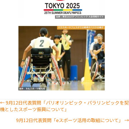
Posts
← 9月12日代表質問「パリオリンピック・パラリンピックを契
機としたスポーツ振興について」
navigation
9月12日代表質問「eスポーツ活用の取組について」 →