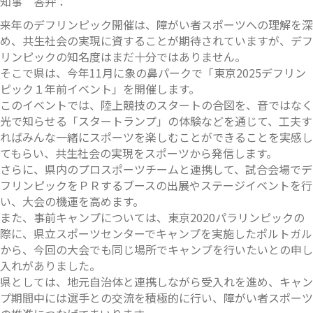
知事 答弁：
来年のデフリンピック開催は、障がい者スポーツへの理解を深
め、共生社会の実現に資することが期待されていますが、デフ
リンピックの知名度はまだ十分ではありません。
そこで県は、今年11月に象の鼻パークで「東京2025デフリン
ピック１年前イベント」を開催します。
このイベントでは、陸上競技のスタートの合図を、音ではなく
光で知らせる「スタートランプ」の体験などを通じて、工夫す
ればみんな一緒にスポーツを楽しむことができることを実感し
てもらい、共生社会の実現をスポーツから発信します。
さらに、県内のプロスポーツチームと連携して、試合会場でデ
フリンピックをＰＲするブースの出展やステージイベントを行
い、大会の機運を高めます。
また、事前キャンプについては、東京2020パラリンピックの
際に、県立スポーツセンターでキャンプを実施したポルトガル
から、今回の大会でも同じ場所でキャンプを行いたいとの申し
入れがありました。
県としては、地元自治体と連携しながら受入れを進め、キャン
プ期間中には選手との交流を積極的に行い、障がい者スポーツ