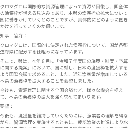
クロマグロは国際的な資源管理によって資源が回復し、国全体
の漁獲枠が増える見込みであり、本県の漁獲枠の拡大について
国に働きかけていくとのことですが、具体的にどのように働き
かけを行っていくのか伺います。
知事 答弁：
クロマグロは、国際的に決定された漁獲枠について、国が各都
道府県に配分する仕組みになっています。
そこで、県は、本年８月に「令和７年度国の施策・制度・予算
に関する提案」において、国に対し、日本の漁獲枠を拡大する
よう国際会議で求めること、また、近年漁獲量が増加している
本県の漁獲枠を拡大することを要望しました。
今後も、資源管理に関する全国会議など、様々な機会を捉え
て、本県の漁獲枠の拡大を強く求めてまいります。
要望：
今後も、漁獲量を維持していくためには、漁業者の理解を得な
がら、資源管理を実施するとともに、栽培漁業の推進により水