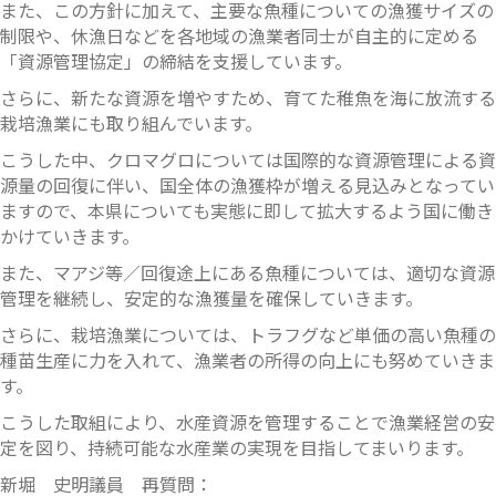
また、この方針に加えて、主要な魚種についての漁獲サイズの
制限や、休漁日などを各地域の漁業者同士が自主的に定める
「資源管理協定」の締結を支援しています。
さらに、新たな資源を増やすため、育てた稚魚を海に放流する
栽培漁業にも取り組んでいます。
こうした中、クロマグロについては国際的な資源管理による資
源量の回復に伴い、国全体の漁獲枠が増える見込みとなってい
ますので、本県についても実態に即して拡大するよう国に働き
かけていきます。
また、マアジ等／回復途上にある魚種については、適切な資源
管理を継続し、安定的な漁獲量を確保していきます。
さらに、栽培漁業については、トラフグなど単価の高い魚種の
種苗生産に力を入れて、漁業者の所得の向上にも努めていきま
す。
こうした取組により、水産資源を管理することで漁業経営の安
定を図り、持続可能な水産業の実現を目指してまいります。
新堀 史明議員 再質問：