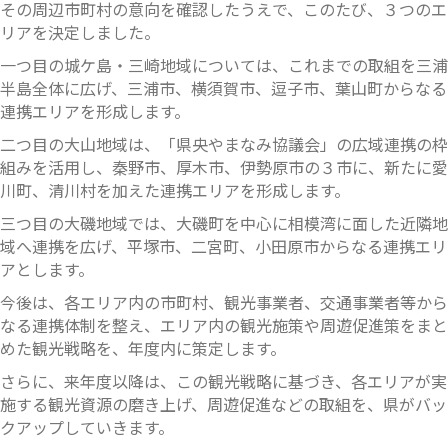
その周辺市町村の意向を確認したうえで、このたび、３つのエ
リアを決定しました。
一つ目の城ケ島・三崎地域については、これまでの取組を三浦
半島全体に広げ、三浦市、横須賀市、逗子市、葉山町からなる
連携エリアを形成します。
二つ目の大山地域は、「県央やまなみ協議会」の広域連携の枠
組みを活用し、秦野市、厚木市、伊勢原市の３市に、新たに愛
川町、清川村を加えた連携エリアを形成します。
三つ目の大磯地域では、大磯町を中心に相模湾に面した近隣地
域へ連携を広げ、平塚市、二宮町、小田原市からなる連携エリ
アとします。
今後は、各エリア内の市町村、観光事業者、交通事業者等から
なる連携体制を整え、エリア内の観光施策や周遊促進策をまと
めた観光戦略を、年度内に策定します。
さらに、来年度以降は、この観光戦略に基づき、各エリアが実
施する観光資源の磨き上げ、周遊促進などの取組を、県がバッ
クアップしていきます。