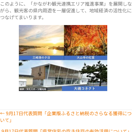
このように、「かながわ観光連携エリア推進事業」を展開しな
がら、観光客の県内周遊を一層促進して、地域経済の活性化に
つなげてまいります。
Posts
← 9月17日代表質問「企業版ふるさと納税のさらなる獲得につ
いて」
navigation
9月17日代表質問「県営住宅の空き住戸の有効活用について」