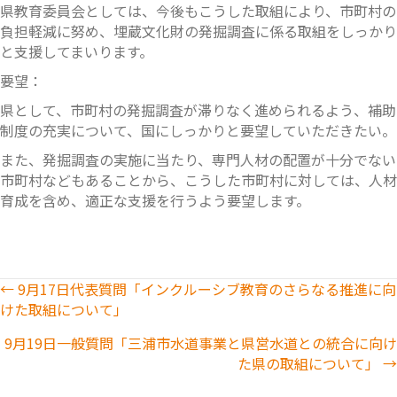
県教育委員会としては、今後もこうした取組により、市町村の
負担軽減に努め、埋蔵文化財の発掘調査に係る取組をしっかり
と支援してまいります。
要望：
県として、市町村の発掘調査が滞りなく進められるよう、補助
制度の充実について、国にしっかりと要望していただきたい。
また、発掘調査の実施に当たり、専門人材の配置が十分でない
市町村などもあることから、こうした市町村に対しては、人材
育成を含め、適正な支援を行うよう要望します。
Posts
← 9月17日代表質問「インクルーシブ教育のさらなる推進に向
けた取組について」
navigation
9月19日一般質問「三浦市水道事業と県営水道との統合に向け
た県の取組について」 →