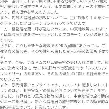
知事 答弁：これまで県では､中東地域等からのムスリム観光
客が安心して滞在できるよう、事業者向けセミナーの実施等に
より、受入環境を整えてきました。
また、海外の富裕層の誘致については、主に欧米や中国をター
ゲットとしたプロモーションを行ってきています。
一方、富裕層を更に呼び込むためには、中東地域等､これまで
とは異なる地域をターゲットとしたプロモーションが必要とな
ります。
さらに、こうした新たな地域でのPRの展開にあたっては、宗
教や食の慣習等、その特性を考慮した受入環境の整備も重要で
す。
そこで、今後、更なるムスリム観光客の受け入れに向けて、観
光事業者を対象に､食事や礼拝等への配慮を行う「ムスリムフ
レンドリー」の考え方や、その他の留意点に関する啓発を行っ
ていきます。
また、観光情報ウェブサイトでの、ムスリムに配慮したレスト
ランのほか、礼拝室などの情報発信についても充実させます。
さらに、有識者との意見交換等を通じて、中東地域の旅行動向
やニーズを把握し、新たな富裕層の旅行市場としての効果的な
開拓手法について、研究していきます。