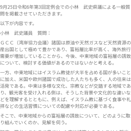
9月25日令和6年第3回定例会での小林 武史県議による一般質
問を掲載させていただきます。
以下が内容です。
小林 武史議員 質問：
ＧＣＣ（湾岸協力会議）諸国は原油や天然ガスなど天然資源の
産出国として極めて豊かであり、富裕層比率が高く、海外旅行
需要が増加していることから、今後、中東地域の富裕層の誘致
について、検討する価値があるのではないかと考える。
一方、中東地域にはイスラム教徒が大半を占める国が多いこと
に加え、米国や欧州諸国で成功した人たちも多く、人の往来は
活発である。中東は多様な文化、宗教などが交錯する地域であ
り、観光客を受け入れる側は、そうした背景や文化的な違いな
どを理解するとともに、例えば、イスラム教に基づく食事や礼
拝などの生活習慣についての配慮や対応が必要である。
そこで、中東地域からの富裕層の誘致について、どのように取
り組んでいくのか、見解を伺う。