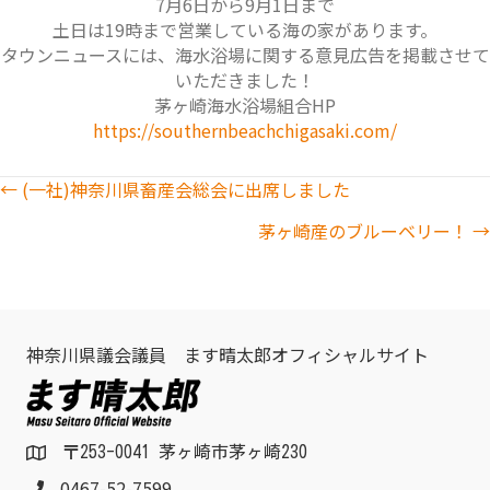
7月6日から9月1日まで
土日は19時まで営業している海の家があります。
タウンニュースには、海水浴場に関する意見広告を掲載させて
いただきました！
茅ヶ崎海水浴場組合HP
https://southernbeachchigasaki.com/
Posts
← (一社)神奈川県畜産会総会に出席しました
茅ヶ崎産のブルーベリー！ →
navigation
神奈川県議会議員 ます晴太郎オフィシャルサイト
〒253-0041 茅ヶ崎市茅ヶ崎230
0467-52-7599